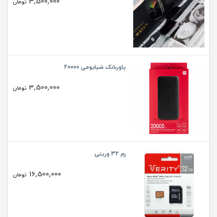
3,500,000
تومان
پاوربانک شیایومی 20000
3,500,000
تومان
رم 32 وریتی
16,500,000
تومان