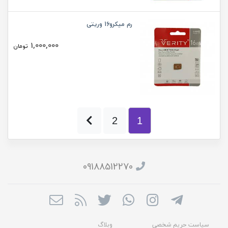
رم میکرو16 وریتی
1,000,000
تومان
2
1
09188512270
سیاست حریم شخصی
وبلاگ