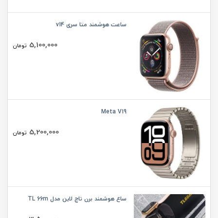
ساعت هوشمند متا سری v14
5,100,000
تومان
Meta V19
5,200,000
تومان
ساع هوشمند برن تاچ لاین مدل TL 66m