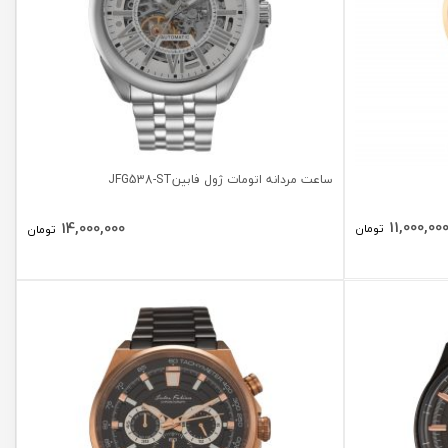
ساعت مردانه اتومات ژول فابینJFG538-ST
11,000,00
14,000,000
تومان
تومان