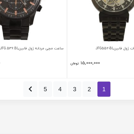
 فابینJFG552-BL
ساعت مچی مردانه ژول فابینJFG.53۶.BL
0
15,000,000
تومان
5
4
3
2
1