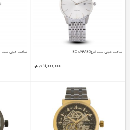
ساعت مچی ست انزوEC-824AEG
ساعت مچی ست انزو824AVG
11,000,000
تومان