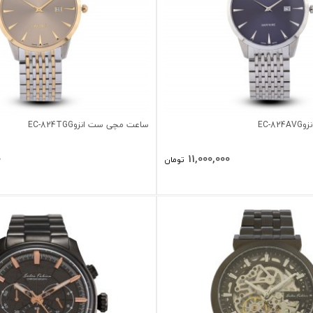
EC-
ساعت مچی ست انزوEC-824TGG
0
11,000,000
تومان