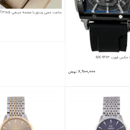
ساعت مچی ویتوریا صفحه مربعی VT3185
 فورت MX-9463
6,900,000
تومان