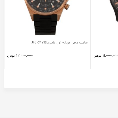
ساعت مچی مردانه ژول فابینJFG.537.BL
12,000,000
11,000,00
تومان
تومان