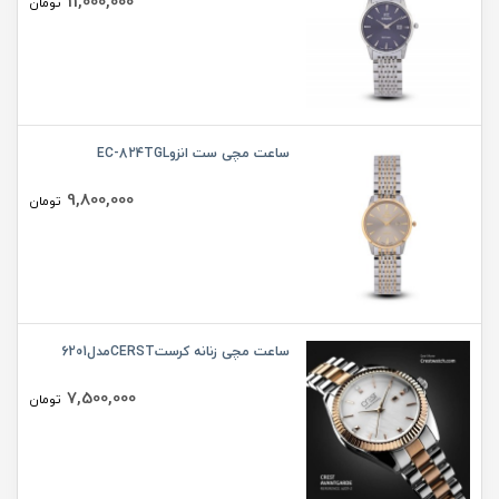
11,000,000
تومان
ساعت مچی ست انزوEC-824TGL
9,800,000
تومان
ساعت مچی زنانه کرستCERSTمدل6201
7,500,000
تومان