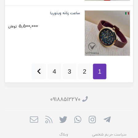
ساعت زنانه ویتوریا
5,500,000
تومان
4
3
2
1
09188512270
سیاست حریم شخصی
وبلاگ