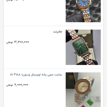
dwزنانه
3,200,000
تومان
ساعت مچی زنانه اورجینال ویتوریا vt 3188
6,000,000
تومان