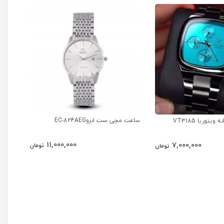
ساعت مچی ست انزوEC-824AEG
ساعت مچ
توریا VT3185
11,000,000
7,000,000
تومان
تومان