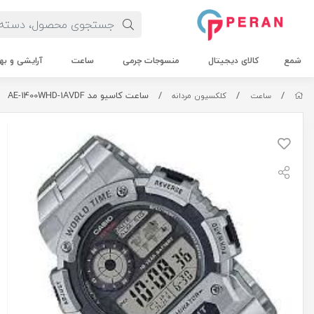
شمع
کالای دیجیتال
منسوجات چرمی
ساعت
آرایشی و به
/
/
/
ساعت کاسیو مد AE-1400WHD-1AVDF
ساعت
کلکسیون مردانه