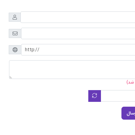
 شد)
سال