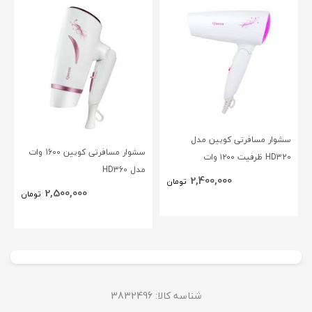
سشوار مسافرتی کویین مدل
سشوار مسافرتی کویین 1600 وات
HD320 ظرفیت ۱۲۰۰ وات
مدل HD360
2,400,000
تومان
2,500,000
تومان
شناسه کالا: 3832496