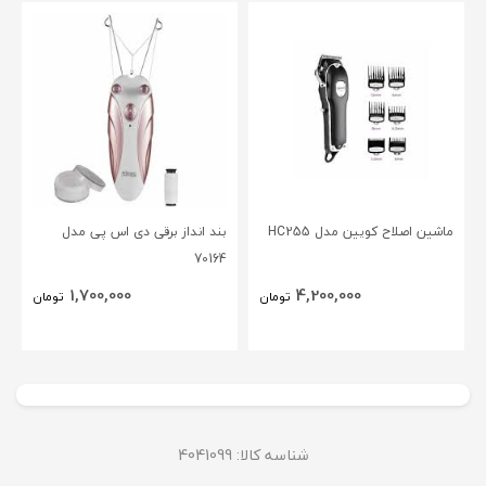
ماشین اصلاح کویین مدل HC255
بند انداز برقی دی اس پی مدل
70164
1,700,000
4,200,000
تومان
تومان
شناسه کالا: 4041099