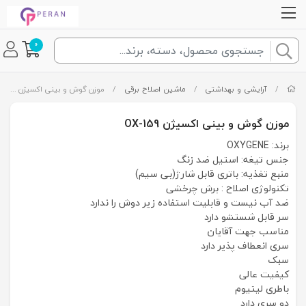
0
/
آرایشی و بهداشتی
/
ماشین اصلاح برقی
/
موزن گوش و بینی اکسیژن OX-159
موزن گوش و بینی اکسیژن OX-159
برند: OXYGENE
جنس تیغه: استیل ضد زنگ
منبع تغذیه: باتری قابل شارژ(بی سیم)
تکنولوژی اصلاح : برش چرخشی
ضد آب نیست و قابلیت استفاده زیر دوش را ندارد
سر قابل شستشو دارد
مناسب جهت آقایان
سری انعطاف پذیر دارد
سبک
کیفیت عالی
باطری لیتیوم
دو سری دارد