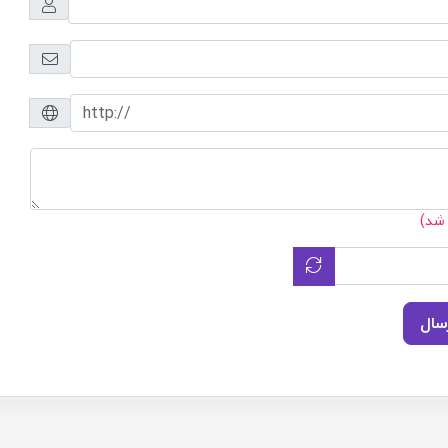
 شد)
سال