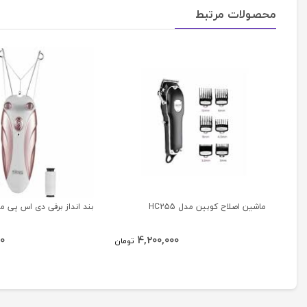
محصولات مرتبط
ماشین اصلاح کویین مدل HC255
بند انداز برقی دی اس پی مدل 4
00
4,200,000
تومان