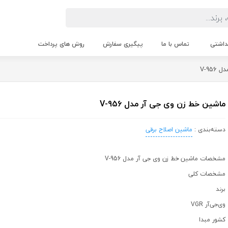
داشتی
تماس با ما
پیگیری سفارش
روش های پرداخت
V-95
ماشین خط زن وی جی آر مدل V-956
دسته‌بندی :
ماشین اصلاح برقی
مشخصات ماشین خط زن وی جی آر مدل V-956
مشخصات کلی
برند
وی‌جی‌آر VGR
کشور مبدا