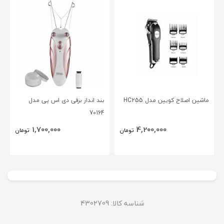
ماشین اصلاح کویین مدل HC255
بند انداز برقی دی اس پی مدل
70164
1,700,000
4,200,000
تومان
تومان
شناسه کالا: 4302709