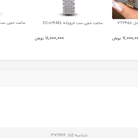
ساعت مچی ست انزوزنان
VT34
ساعت مچی ست انزوزنانه EC-824AEL
11,000,000
7,000,0
تومان
تومان
شناسه کالا: 3719616