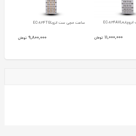
هEC-824AVL
ساعت مچی ست انزوEC-824TGL
ساعت مچی
11,000,000
9,800,000
تومان
تومان